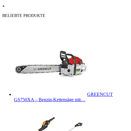
*
BELIEBTE PRODUKTE
GREENCUT
GS750XA – Benzin-Kettensäge mit…