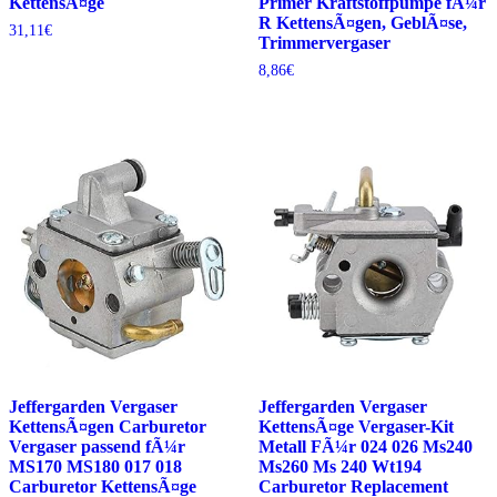
KettensÃ¤ge
Primer Kraftstoffpumpe fÃ¼r
R KettensÃ¤gen, GeblÃ¤se,
31,11
€
Trimmervergaser
8,86
€
Jeffergarden Vergaser
Jeffergarden Vergaser
KettensÃ¤gen Carburetor
KettensÃ¤ge Vergaser-Kit
Vergaser passend fÃ¼r
Metall FÃ¼r 024 026 Ms240
MS170 MS180 017 018
Ms260 Ms 240 Wt194
Carburetor KettensÃ¤ge
Carburetor Replacement