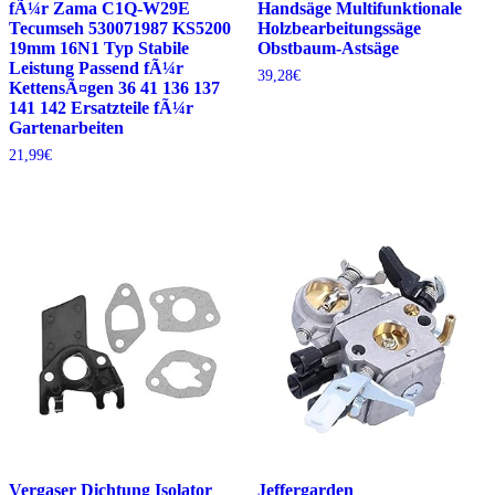
fÃ¼r Zama C1Q-W29E
Handsäge Multifunktionale
Tecumseh 530071987 KS5200
Holzbearbeitungssäge
19mm 16N1 Typ Stabile
Obstbaum-Astsäge
Leistung Passend fÃ¼r
39,28
€
KettensÃ¤gen 36 41 136 137
141 142 Ersatzteile fÃ¼r
Gartenarbeiten
21,99
€
Vergaser Dichtung Isolator
Jeffergarden