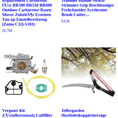
Replacement Carburetor
Trimmer Handle Switch
fÃ¼r BR500 BR550 BR600
Strimmer Grip Beschleuniger
Outdoor Carburetor Rasen
Freischneider Accelerator
Mover ZubehÃ¶r Ersetzen
Brush Cutter…
Tun up Einstellwerkzeug
9,63
€
(Zama C1Q-S183)
26,76
€
Vergaser Kit
Jeffergarden
ZÃ¼ndkerzensatz Luftfilter
Hochteleskopgärtnersäge