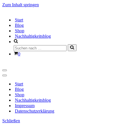
Zum Inhalt springen
Start
Blog
Shop
Nachhaltigkeitsblog
Suchen
nach …
Warenkorb
0
Navigationsmenü
Navigationsmenü
Start
Blog
Shop
Nachhaltigkeitsblog
Impressum
Datenschutzerklärung
Schließen