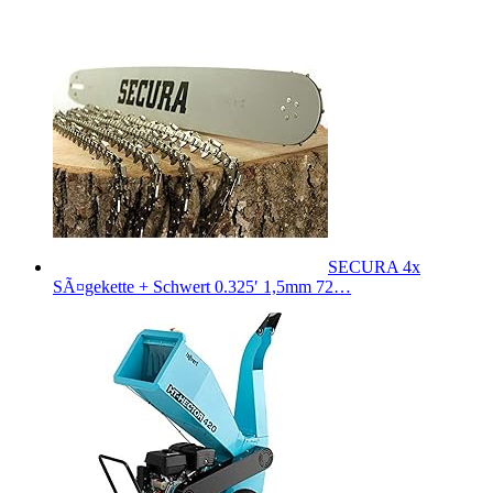
SECURA 4x
SÃ¤gekette + Schwert 0.325′ 1,5mm 72…