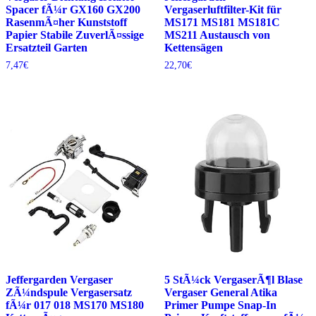
Spacer fÃ¼r GX160 GX200
Vergaserluftfilter-Kit für
RasenmÃ¤her Kunststoff
MS171 MS181 MS181C
Papier Stabile ZuverlÃ¤ssige
MS211 Austausch von
Ersatzteil Garten
Kettensägen
7,47
€
22,70
€
Jeffergarden Vergaser
5 StÃ¼ck VergaserÃ¶l Blase
ZÃ¼ndspule Vergasersatz
Vergaser General Atika
fÃ¼r 017 018 MS170 MS180
Primer Pumpe Snap-In