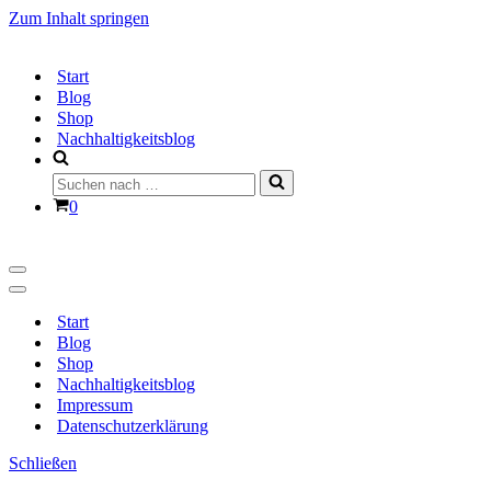
Zum Inhalt springen
Start
Blog
Shop
Nachhaltigkeitsblog
Suchen
nach …
Warenkorb
0
Navigationsmenü
Navigationsmenü
Start
Blog
Shop
Nachhaltigkeitsblog
Impressum
Datenschutzerklärung
Schließen