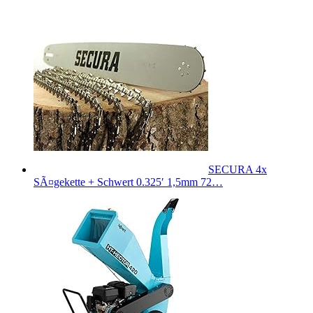
SECURA 4x
SÃ¤gekette + Schwert 0.325′ 1,5mm 72…