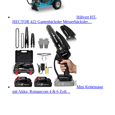
Hillvert HT-
HECTOR 422 Gartenhäcksler Messerhäcksler…
Mini Kettensäge
mit Akku, Romancom 4 & 6 Zoll…