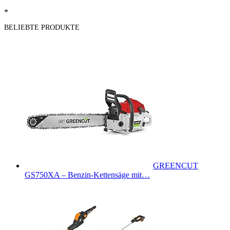
*
BELIEBTE PRODUKTE
GREENCUT
GS750XA – Benzin-Kettensäge mit…