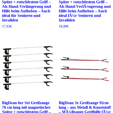
Spitze + rutschfestem Griff –
Spitze + rutschfestem Griff –
Als Hand-Verlängerung und
Als Hand-VerlÃ¤ngerung und
Hilfe beim Aufheben – Auch
Hilfe beim Aufheben – Auch
ideal für Senioren und
ideal fÃ¼r Senioren und
Invaliden
Invaliden
17,83
€
18,88
€
BigDean 6er Set Greifzange
BigDean 3x Greifzange 92cm
76 cm lang mit magnetischer
lang – aus Metall & Kunststoff
Spitze + rutschfestem Griff –
– MÃ¼llzange Greifhilfe fÃ¼r