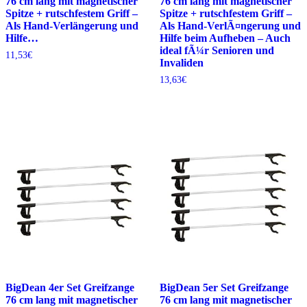
76 cm lang mit magnetischer
76 cm lang mit magnetischer
Spitze + rutschfestem Griff –
Spitze + rutschfestem Griff –
Als Hand-Verlängerung und
Als Hand-VerlÃ¤ngerung und
Hilfe…
Hilfe beim Aufheben – Auch
ideal fÃ¼r Senioren und
11,53
€
Invaliden
13,63
€
BigDean 4er Set Greifzange
BigDean 5er Set Greifzange
76 cm lang mit magnetischer
76 cm lang mit magnetischer