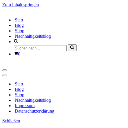
Zum Inhalt springen
Start
Blog
Shop
Nachhaltigkeitsblog
Suchen
nach …
Warenkorb
0
Navigationsmenü
Navigationsmenü
Start
Blog
Shop
Nachhaltigkeitsblog
Impressum
Datenschutzerklärung
Schließen