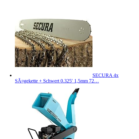
SECURA 4x
SÃ¤gekette + Schwert 0.325′ 1,5mm 72…