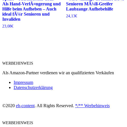
Als Hand-VerlÃ¤ngerung und
Senioren MÃ¼ll-Greifer
Hilfe beim Aufheben – Auch
Laubzange Aufhebehilfe
ideal fÃ¼r Senioren und
24,13
€
Invaliden
23,08
€
WERBEHINWEIS
Als Amazon-Partner verdienen wir an qualifizierten Verkäufen
Impressum
Datenschutzerklärung
©2020
eh-content
. All Rights Reserved.
*/** Werbehinweis
WERBEHINWEIS