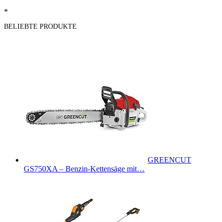
*
BELIEBTE PRODUKTE
GREENCUT
GS750XA – Benzin-Kettensäge mit…