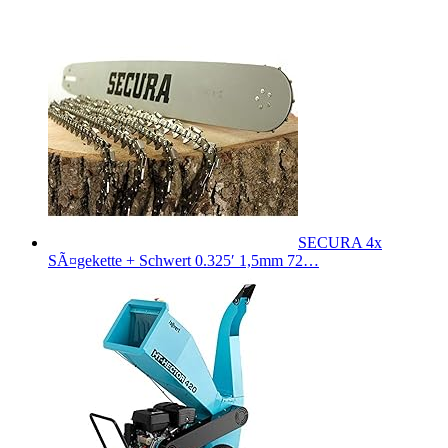
SECURA 4x
SÃ¤gekette + Schwert 0.325′ 1,5mm 72…