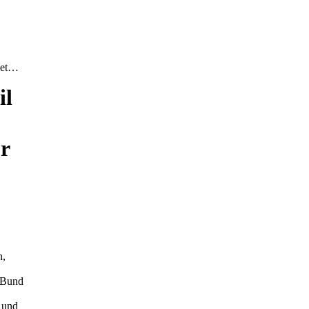
net…
il
r
n,
r Bund
h und