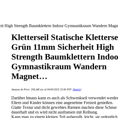
erheit High Strength Baumklettern Indoor Gymnastikraum Wandern Mag
Kletterseil Statische Kletterse
Grün 11mm Sicherheit High
Strength Baumklettern Indoo
Gymnastikraum Wandern
Magnet…
Amazon.de Price:
258,44
€
(as of 04/04/2023 23:06 PST-
Details
)
Darüber hinaus kann es auch als Schwenkseil verwendet werde
Eltern und Kinder können eine angenehme Freizeit genießen.
Glatte Textur und dicht gewebtes Riemen machen diese Schnu
dauerhaft und es wird nicht ausfransen mit Reibung.
Kann man zu einem kleinen Teil aufgerollt, leicht, sie ordentlic