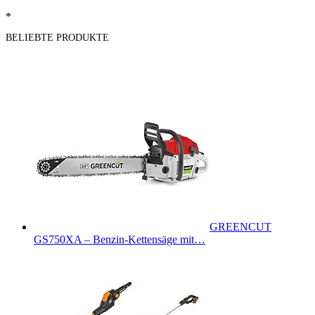
*
BELIEBTE PRODUKTE
GREENCUT
GS750XA – Benzin-Kettensäge mit…