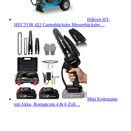
Hillvert HT-
HECTOR 422 Gartenhäcksler Messerhäcksler…
Mini Kettensäge
mit Akku, Romancom 4 & 6 Zoll…