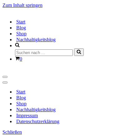
Zum Inhalt springen
Start
Blog
Shop
Nachhaltigkeitsblog
Suchen
nach …
Warenkorb
0
Navigationsmenü
Navigationsmenü
Start
Blog
Shop
Nachhaltigkeitsblog
Impressum
Datenschutzerklärung
Schließen